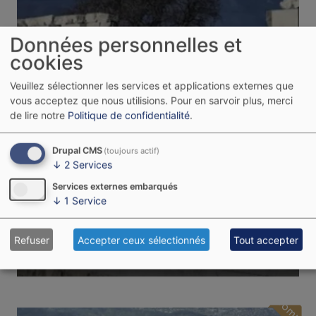
Données personnelles et
cookies
Veuillez sélectionner les services et applications externes que
vous acceptez que nous utilisions.
Pour en sarvoir plus, merci
de lire notre
Politique de confidentialité
.
Drupal CMS
(toujours actif)
↓
2
Services
Services externes embarqués
19/09/2026
Ioanna Alexopoulou
↓
1
Service
Grèce du Nord
Refuser
Accepter ceux sélectionnés
Tout accepter
Image
Complet