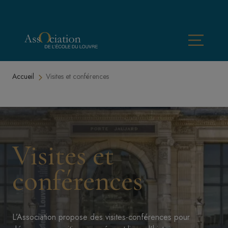
Aller au contenu principal
Menu
Fil d'Ariane
Accueil
Visites et conférences
Image
Visites et
conférences
L’Association propose des visites-conférences pour