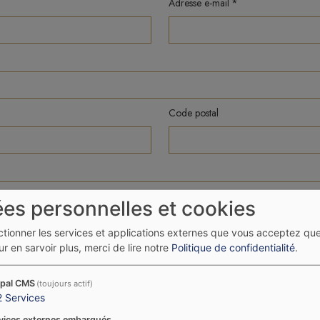
Adresse e-mail
Code postal
es personnelles et cookies
ectionner les services et applications externes que vous acceptez qu
r en sarvoir plus, merci de lire notre
Politique de confidentialité
.
pal CMS
(toujours actif)
2
Services
laire, j’accepte que mes données soient utilisées pour traiter ma demande, 
vices externes embarqués