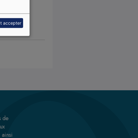
t accepter
s de
aux
 ainsi