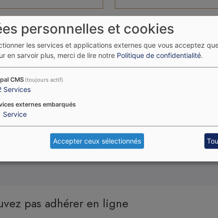
es personnelles et cookies
ectionner les services et applications externes que vous acceptez qu
r en sarvoir plus, merci de lire notre
Politique de confidentialité
.
e d’adhérent directement chez vous rapidement, merci de renseigner votre ph
pal CMS
(toujours actif)
2
Services
vices externes embarqués
1
Service
En cochant cette case, vous acceptez
nos conditi
Accepter ceux sélectionnés
Tou
uvez pas adhérer en ligne