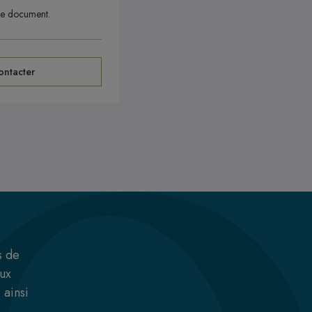
le document.
ontacter
s de
aux
 ainsi