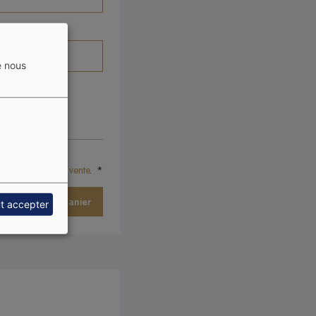
e nous
oto
ons générales de vente
.
t accepter