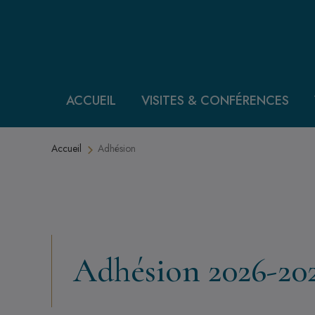
Aller au contenu principal
ACCUEIL
VISITES & CONFÉRENCES
Fil d'Ariane
Accueil
Adhésion
Adhésion 2026-20