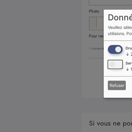
Photo
Donné
Veuillez sél
utilisions.
Pou
Pour recevoir votre cart
Dru
* champs obligatoires
↓
Ser
↓
Refuser
Si vous ne po