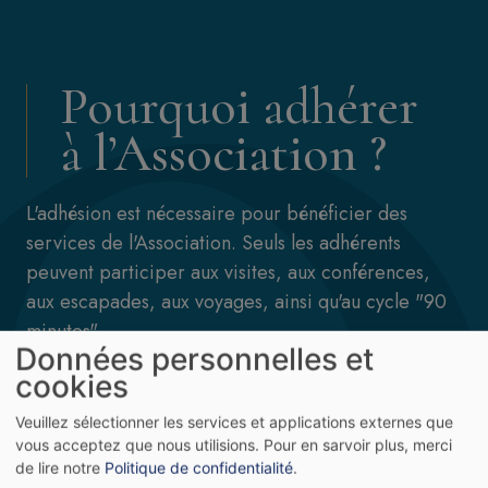
Pourquoi adhérer
à l’Association ?
L'adhésion est nécessaire pour bénéficier des
services de l'Association. Seuls les adhérents
peuvent participer aux visites, aux conférences,
aux escapades, aux voyages, ainsi qu'au cycle "90
minutes".
Données personnelles et
cookies
Voir les avantages
Adhérer
Veuillez sélectionner les services et applications externes que
vous acceptez que nous utilisions.
Pour en sarvoir plus, merci
de lire notre
Politique de confidentialité
.