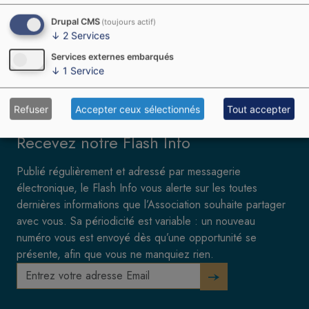
Drupal CMS
(toujours actif)
↓
2
Services
Services externes embarqués
↓
1
Service
Refuser
Accepter ceux sélectionnés
Tout accepter
Recevez notre Flash Info
Publié régulièrement et adressé par messagerie
électronique, le Flash Info vous alerte sur les toutes
dernières informations que l’Association souhaite partager
avec vous. Sa périodicité est variable : un nouveau
numéro vous est envoyé dès qu’une opportunité se
présente, afin que vous ne manquiez rien.