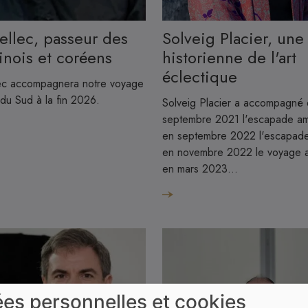
Image
Solveig Placier, une
hinois et coréens
historienne de l'art
éclectique
ec accompagnera notre voyage
du Sud à la fin 2026.
Solveig Placier a accompagné
septembre 2021 l'escapade am
en septembre 2022 l'escapade 
en novembre 2022 le voyage a
en mars 2023…
es personnelles et cookies