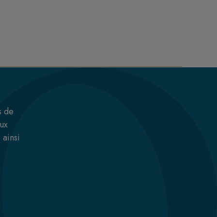
s de
aux
 ainsi