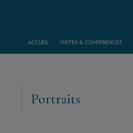
Aller au contenu principal
ACCUEIL
VISITES & CONFÉRENCES
Portraits