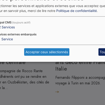
ectionner les services et applications externes que vous acceptez qu
r en sarvoir plus, merci de lire notre
Politique de confidentialité
.
pal CMS
(toujours actif)
2
Services
vices externes embarqués
1
Service
Image
Accepter ceux sélectionnés
Tou
Fernando Filipponi et les
ie centrale
arts déco entre Fran
Italie
compagnie de Rocco Rante
dhérents ont pu se rendre en
Fernando Filipponi a accompag
er en Ouzbékistan, des cités de
voyage à Turin en mai 2026.
de la…