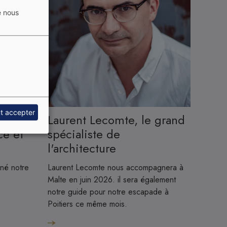
e nous
Image
t accepter
Laurent Lecomte, le grand
ce et
spécialiste de
l'architecture
né notre
Laurent Lecomte nous accompagnera à
Malte en juin 2026. il sera également
notre guide pour notre escapade à
Poitiers ce même mois.