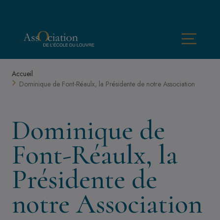
Aller au contenu principal
Menu
Fil d'Ariane
Accueil
Dominique de Font-Réaulx, la Présidente de notre Association
Dominique de
Font-Réaulx, la
Présidente de
notre Association