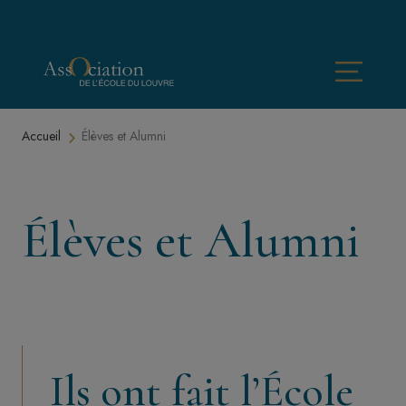
Aller au contenu principal
Menu
Fil d'Ariane
Accueil
Élèves et Alumni
Élèves et Alumni
Ils ont fait l’École