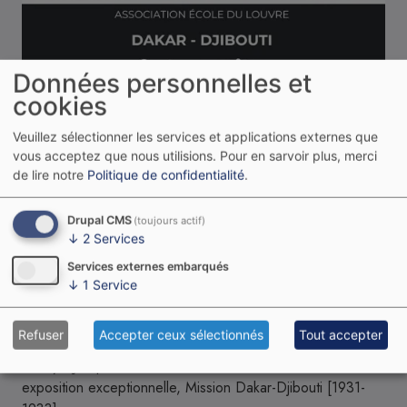
Données personnelles et
cookies
Veuillez sélectionner les services et applications externes que
vous acceptez que nous utilisions.
Pour en sarvoir plus, merci
de lire notre
Politique de confidentialité
.
Drupal CMS
(toujours actif)
↓
2
Services
Image
Services externes embarqués
09/04/2025
↓
1
Service
Traversée africaine
Refuser
Accepter ceux sélectionnés
Tout accepter
Du 15 avril au 14 septembre 2025, le musée du quai
Branly - Jacques Chirac vous invite à découvrir une
exposition exceptionnelle, Mission Dakar-Djibouti [1931-