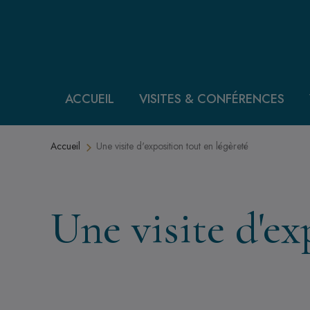
Aller au contenu principal
ACCUEIL
VISITES & CONFÉRENCES
Fil d'Ariane
Accueil
Une visite d'exposition tout en légèreté
Une visite d'ex