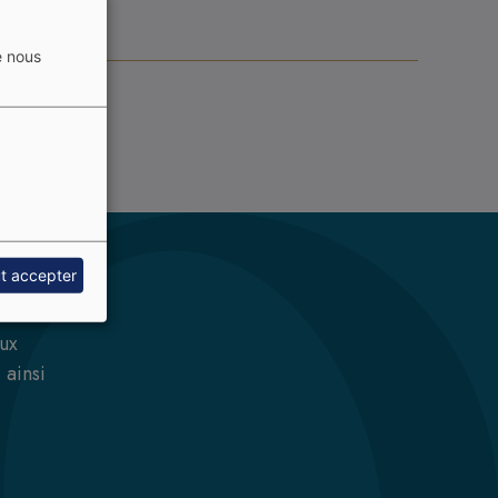
e nous
t accepter
s de
aux
 ainsi