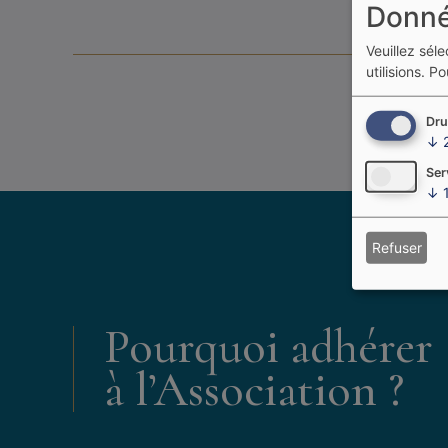
Donné
Veuillez sél
utilisions.
Pou
Dru
↓
Ser
↓
Refuser
Pourquoi adhérer
à l’Association ?