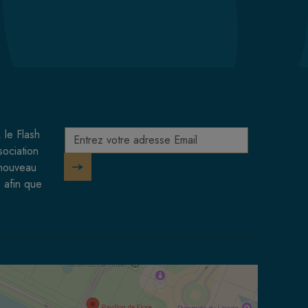
 le Flash
sociation
 nouveau
 afin que