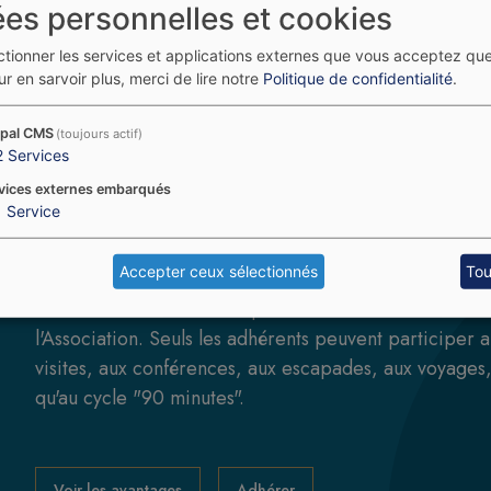
es personnelles et cookies
ectionner les services et applications externes que vous acceptez qu
Tous les articles
r en sarvoir plus, merci de lire notre
Politique de confidentialité
.
pal CMS
(toujours actif)
2
Services
vices externes embarqués
1
Service
Accepter ceux sélectionnés
Tou
L'adhésion est nécessaire pour bénéficier des service
l'Association. Seuls les adhérents peuvent participer 
visites, aux conférences, aux escapades, aux voyages,
qu'au cycle "90 minutes".
Voir les avantages
Adhérer