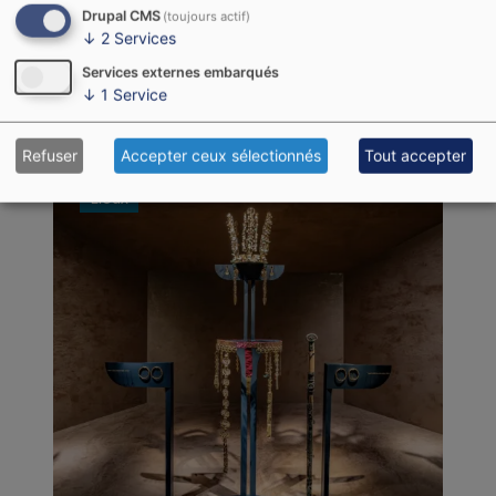
derniers, aura montré combien une ville peut
Drupal CMS
(toujours actif)
constituer, à elle seule, un véritable manuel
↓
2
Services
d'histoire de…
Services externes embarqués
↓
1
Service
Refuser
Accepter ceux sélectionnés
Tout accepter
Lieux