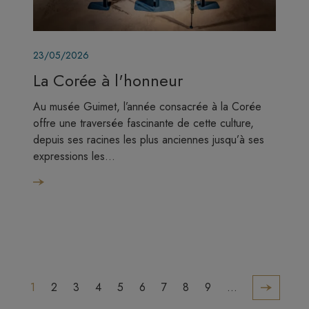
Image
23/05/2026
La Corée à l'honneur
Au musée Guimet, l’année consacrée à la Corée
offre une traversée fascinante de cette culture,
depuis ses racines les plus anciennes jusqu’à ses
expressions les…
Pagination
Page sui
Page
Page
Page
Page
Page
Page
Page
Page
Page
1
2
3
4
5
6
7
8
9
…