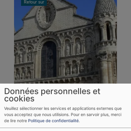
Retour sur
Données personnelles et
cookies
Image
14/06/2026
Veuillez sélectionner les services et applications externes que
Retour de l'escapade à Poitiers
vous acceptez que nous utilisions.
Pour en sarvoir plus, merci
de lire notre
Politique de confidentialité
.
Notre escapade à Poitiers, les 11 et 12 juin