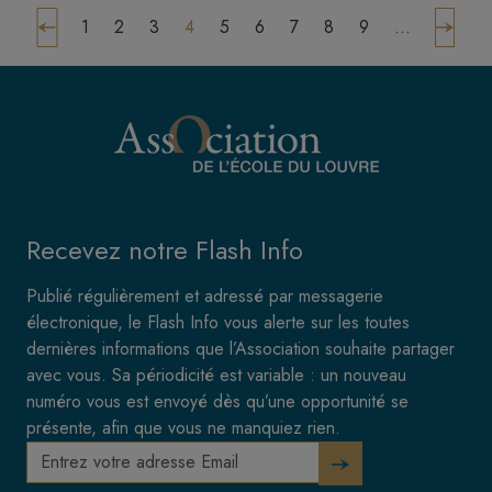
Pagination
Page s
Page
Page
Page
Page
Page
Page
Page
Page
Page
1
2
3
4
5
6
7
8
9
…
édente
Recevez notre Flash Info
Publié régulièrement et adressé par messagerie
électronique, le Flash Info vous alerte sur les toutes
dernières informations que l’Association souhaite partager
avec vous. Sa périodicité est variable : un nouveau
numéro vous est envoyé dès qu’une opportunité se
présente, afin que vous ne manquiez rien.