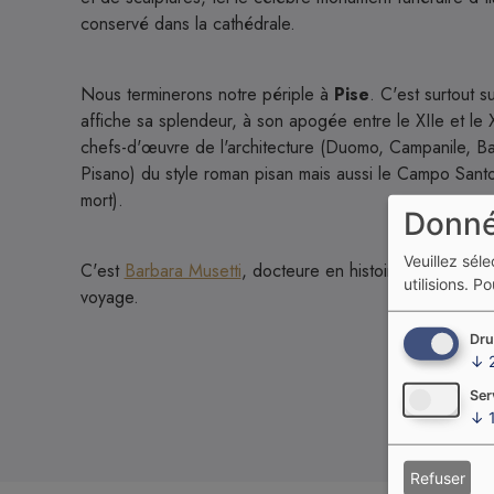
conservé dans la cathédrale.
Nous terminerons notre périple à
Pise
. C'est surtout s
affiche sa splendeur, à son apogée entre le XIIe et le 
chefs-d'œuvre de l'architecture (Duomo, Campanile, Bapt
Pisano) du style roman pisan mais aussi le Campo Sant
mort).
Donné
Veuillez sél
C'est
Barbara Musetti
, docteure en histoire de l'art e
utilisions.
Pou
voyage.
Dru
↓
Ser
↓
Refuser