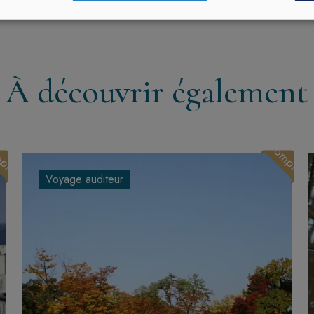
À découvrir également
plet
Complet
Voyage auditeur