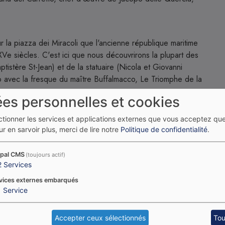
ur la piazza dei Miracoli que l'ancienne république maritime
XVe siècles. C'est ici que nous découvrirons la plupart des
istère St-Jean) et de la statuaire (Nicola et Giovanni
o avec la fresque du maître Buffalmacco, Le Triomphe de la
es personnelles et cookies
ectionner les services et applications externes que vous acceptez qu
t enseignante à l'École du Louvre, qui accompagnera ce
r en sarvoir plus, merci de lire notre
Politique de confidentialité
.
pal CMS
(toujours actif)
2
Services
vices externes embarqués
1
Service
Accepter ceux sélectionnés
Tou