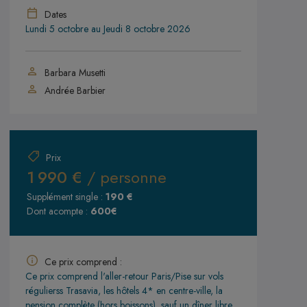
Dates
Lundi 5 octobre
au
Jeudi 8 octobre 2026
Barbara Musetti
Andrée Barbier
Prix
1 990 €
/ personne
Supplément single :
190 €
Dont acompte :
600€
Ce prix comprend :
Ce prix comprend l'aller-retour Paris/Pise sur vols
régulierss Trasavia, les hôtels 4* en centre-ville, la
pension complète (hors boissons), sauf un dîner libre,