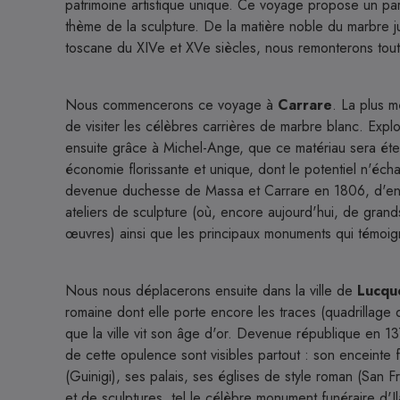
patrimoine artistique unique. Ce voyage propose un par
thème de la sculpture. De la matière noble du marbre j
toscane du XIVe et XVe siècles, nous remonterons tout
Nous commencerons ce voyage à
Carrare
. La plus m
de visiter les célèbres carrières de marbre blanc. Exploi
ensuite grâce à Michel-Ange, que ce matériau sera éter
économie florissante et unique, dont le potentiel n'é
devenue duchesse de Massa et Carrare en 1806, d'en 
ateliers de sculpture (où, encore aujourd'hui, de grands
œuvres) ainsi que les principaux monuments qui témoigne
Nous nous déplacerons ensuite dans la ville de
Lucqu
romaine dont elle porte encore les traces (quadrillage 
que la ville vit son âge d'or. Devenue république en 13
de cette opulence sont visibles partout : son enceinte 
(Guinigi), ses palais, ses églises de style roman (San
et de sculptures, tel le célèbre monument funéraire d'I