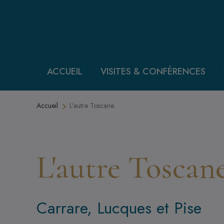
Aller au contenu principal
ACCUEIL
VISITES & CONFÉRENCES
Fil d'Ariane
Accueil
L'autre Toscane
L'autre Toscan
Carrare, Lucques et Pise