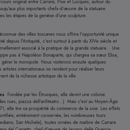
cours original entre Carrare, Pise et Lucques, autour du
usqu'aux plus importants chefs-d'œuvre de la statuaire
es les étapes de la genèse d'une sculpture.
éconnue des villes toscanes nous offrira l'opportunité unique
té depuis l'Antiquité, c'est surtout à partir du XIVe siècle et
nellement associé à la pratique de la grande statuaire... Une
chappe pas à Napoléon Bonaparte, qui chargea sa sœur Elisa,
gérer le monopole. Nous visiterons ensuite quelques
 artistes internationaux se rendent pour réaliser leurs
nt de la richesse artistique de la ville.
es
. Fondée par les Étrusques, elle devint une colonie
des rues, piazza dell'anfiteatro...). Mais c'est au Moyen-Âge
71, elle tire sa prospérité du commerce de la soie. Les effets
fortifiée, entièrement conservée, les nombreuses tours
 Frediano, San Michele), toutes ornées de marbre de Carrare
laria del Carretto, chef-d'œuvre de Jacopo delle Quercia,