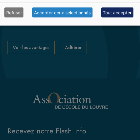
peuvent participer aux visites, aux conférences,
aux escapades, aux voyages, ainsi qu'au cycle "90
Refuser
Accepter ceux sélectionnés
Tout accepter
minutes".
Voir les avantages
Adhérer
Recevez notre Flash Info