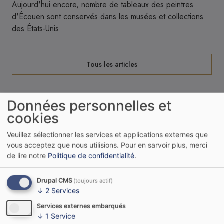
Aujourd'hui encore, nombre de tableaux des peintres
d'Écouen sont conservés dans les musées et collections
des États-Unis.
Tous les articles
Données personnelles et
cookies
Veuillez sélectionner les services et applications externes que
Pourquoi adhérer
vous acceptez que nous utilisions.
Pour en sarvoir plus, merci
de lire notre
Politique de confidentialité
.
à l’Association ?
Drupal CMS
(toujours actif)
↓
2
Services
L'adhésion est nécessaire pour bénéficier des
Services externes embarqués
services de l'Association. Seuls les adhérents
↓
1
Service