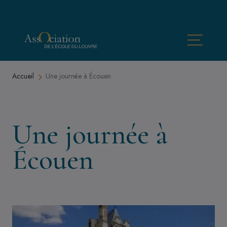
Aller au contenu principal
Menu
Fil d'Ariane
Accueil
Une journée à Écouen
Une journée à
Écouen
Image