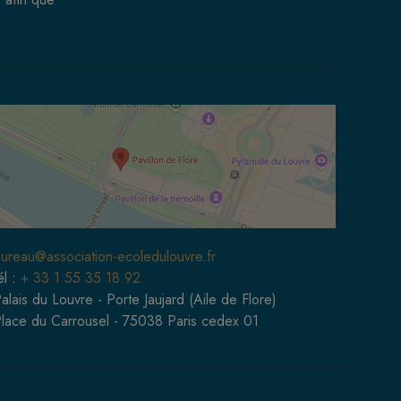
ureau@association-ecoledulouvre.fr
él :
+ 33 1 55 35 18 92
alais du Louvre - Porte Jaujard (Aile de Flore)
lace du Carrousel - 75038 Paris cedex 01