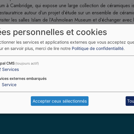
useum à Cambridge, qui expose une large collection de céramiques 
 restauratrice autour d’un projet d’étude sur un ensemble de céram
 visiter les salles Islam de l’Ashmolean Museum et d’échanger avec 
oria and Albert Museum, introduites par la conservatrice Mariam Ro
es personnelles et cookies
uste à temps pour voir les extraordinaires collections indiennes du 
tres musées ou monuments, en profitant de la gratuité de nombre d
ectionner les services et applications externes que vous acceptez qu
 aussi s’enrichir des échanges avec les conservatrices autour des 
r en sarvoir plus, merci de lire notre
Politique de confidentialité
.
pal CMS
(toujours actif)
2
Services
Tous les articles
vices externes embarqués
1
Service
Accepter ceux sélectionnés
Tou