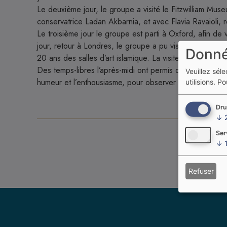
Le deuxième jour, le groupe a visité le Fitzwilliam M
conservatrice Ladan Akbarnia, et avec Flavia Ravaioli,
Le troisième jour le groupe est parti à Oxford, afin de
jour, retour à Londres, le groupe a pu visiter le Vict
Donné
20 ans des salles d’art islamique. La visite a eu lieu j
Des temps-libres l’après-midi ont permis de voir d’au
Veuillez sél
humeur et l’enthousiasme, pour observer les objets mais
utilisions.
Pou
Dru
↓
Ser
↓
Refuser