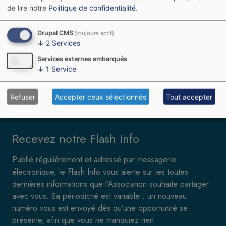
Voir les avantages
Adhérer
de lire notre
Politique de confidentialité
.
Drupal CMS
(toujours actif)
↓
2
Services
Services externes embarqués
↓
1
Service
Refuser
Accepter ceux sélectionnés
Tout accepter
Recevez notre Flash Info
Publié régulièrement et adressé par messagerie
électronique, le Flash Info vous alerte sur les toutes
dernières informations que l’Association souhaite partager
avec vous. Sa périodicité est variable : un nouveau
numéro vous est envoyé dès qu’une opportunité se
présente, afin que vous ne manquiez rien.