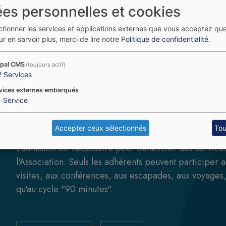
es personnelles et cookies
ectionner les services et applications externes que vous acceptez qu
Tous les articles
r en sarvoir plus, merci de lire notre
Politique de confidentialité
.
pal CMS
(toujours actif)
2
Services
vices externes embarqués
1
Service
Accepter ceux sélectionnés
Tou
L'adhésion est nécessaire pour bénéficier des service
l'Association. Seuls les adhérents peuvent participer 
visites, aux conférences, aux escapades, aux voyages,
qu'au cycle "90 minutes".