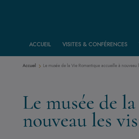
Aller au contenu principal
ACCUEIL
VISITES & CONFÉRENCES
Fil d'Ariane
Accueil
Le musée de la Vie Romantique accueille à nouveau le
Le musée de la
nouveau les vis