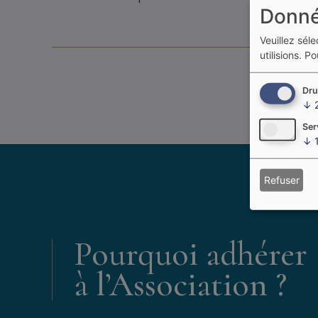
Donné
Veuillez sél
utilisions.
Pou
Dru
↓
Ser
↓
Refuser
Pourquoi adhérer
à l’Association ?