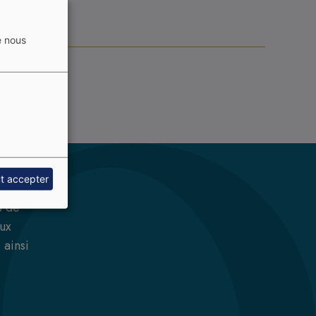
e nous
t accepter
s de
aux
 ainsi